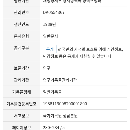
생산기관
재정경제부 경제정책국 정책조정과
관리번호
DA0554367
생산연도
1988년
문서유형
일반문서
공개구분
공개
※국민의 사생활 보호를 위해 개인정보,
민감정보 등은 공개가 제한될 수 있습니다.
보존기간
영구
관리기관
영구기록물관리기관
기록물형태
일반기록물
기록물건등록번호
1988119008200001800
서고정보
국가기록원 성남분원
페이지정보
280~284 / 5