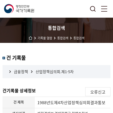
통합검색
기록물 열람
통합검색
통합검색
결
건 기록물
과
내
검
금융정책
산업정책심의회.제1-5차
색
건기록물 상세정보
오류신고
건 제목
1988년도제4차산업정책심의회결과통보