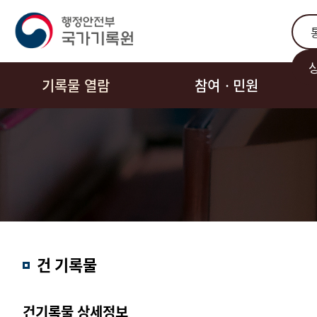
통합
기록물 열람
참여ㆍ민원
결과내
건 기록물
검색
건기록물 상세정보