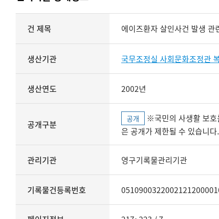
상세정보
건 제목
에이즈환자 살인사건 발생 관
생산기관
국무조정실 사회문화조정관 
생산연도
2002년
※국민의 사생활 보호를 위해 개인정보, 민감정보 등
공개
공개구분
은 공개가 제한될 수 있습니다.
관리기관
영구기록물관리기관
기록물건등록번호
0510900322002121200001