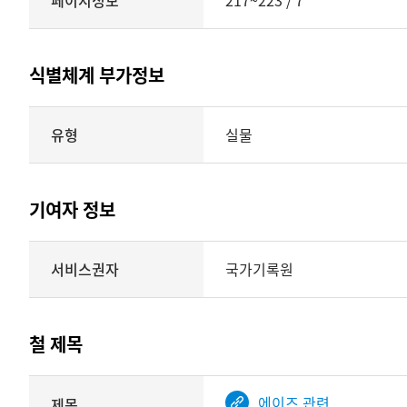
페이지정보
217~223 / 7
식별체계 부가정보
식별체계
유형
실물
부가정보의
유형
실물
표현형태
기여자 정보
시각
정보를
식별체계
서비스권자
국가기록원
제공
기여자
정보를
제공하는
테이블
철 제목
정보에
따라
해당
에이즈 관련
제목
기여자