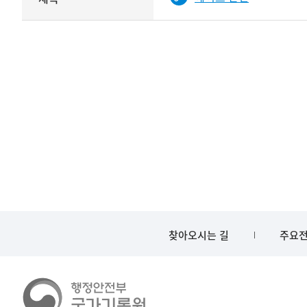
기록물
타입과
건의
이름이
철
제공됨
제목를
<
보여주는
표
찾아오시는 길
주요전