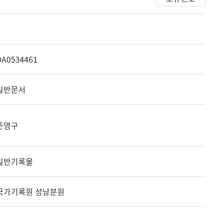
DA0534461
일반문서
준영구
일반기록물
국가기록원 성남분원