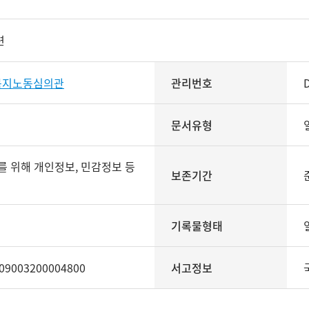
련
복지노동심의관
관리번호
문서유형
보존기간
기록물형태
09003200004800
서고정보