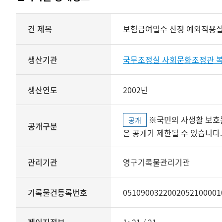
상세정보
건 제목
보험급여일수 산정 예외적용질환
생산기관
국무조정실 사회문화조정관 
생산연도
2002년
※국민의 사생활 보호를 위해 개인정보, 민감정보 등
공개
공개구분
은 공개가 제한될 수 있습니다.
관리기관
영구기록물관리기관
기록물건등록번호
0510900322002052100001