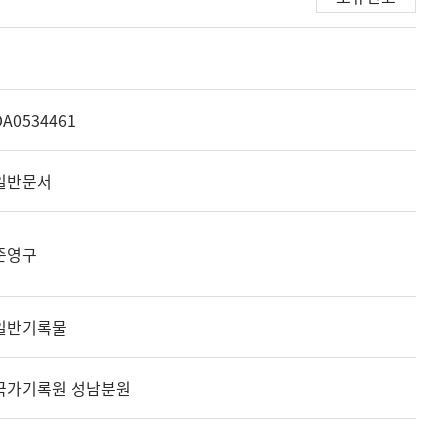
DA0534461
일반문서
준영구
일반기록물
국가기록원 성남분원