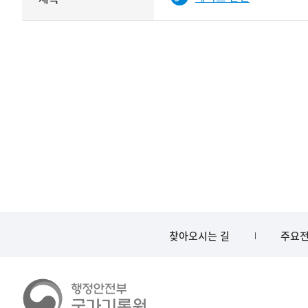
기록물
타입과
건의
이름이
철
제공됨
제목를
<
보여주는
표
찾아오시는 길
주요전