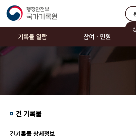
통합
기록물 열람
참여ㆍ민원
결과내
건 기록물
검색
건기록물 상세정보