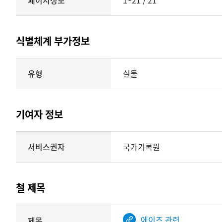
페이지정보
1~21 / 21
식별체계 부가정보
식별체계
유형
실물
부가정보의
유형
실물
표현형태
기여자 정보
시각
정보를
식별체계
서비스권자
국가기록원
제공
기여자
정보를
제공하는
테이블
철 제목
정보에
따라
해당
에이즈 관련
제목
기여자