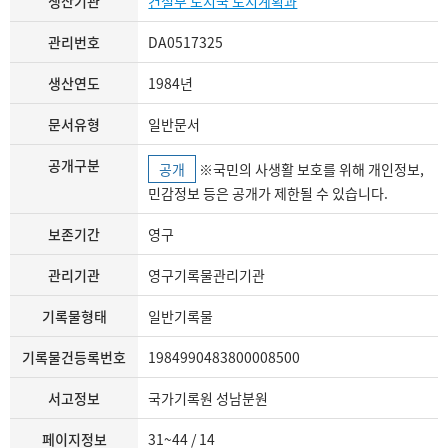
생산기관
건설부 도시국 도시계획과
관리번호
DA0517325
생산연도
1984년
문서유형
일반문서
공개구분
공개
※국민의 사생활 보호를 위해 개인정보,
민감정보 등은 공개가 제한될 수 있습니다.
보존기간
영구
관리기관
영구기록물관리기관
기록물형태
일반기록물
기록물건등록번호
1984990483800008500
서고정보
국가기록원 성남분원
페이지정보
31~44 / 14