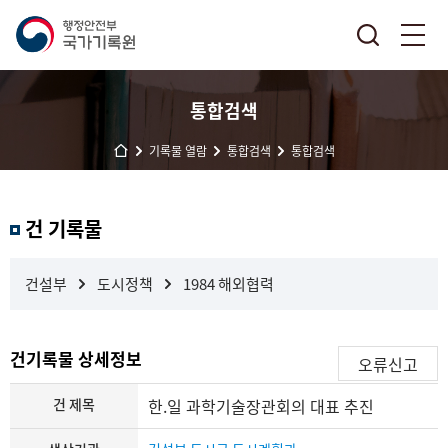
통합검색
기록물 열람
통합검색
통합검색
결
건 기록물
과
내
검
건설부
도시정책
1984 해외협력
색
건기록물 상세정보
오류신고
건 제목
한.일 과학기술장관회의 대표 추진