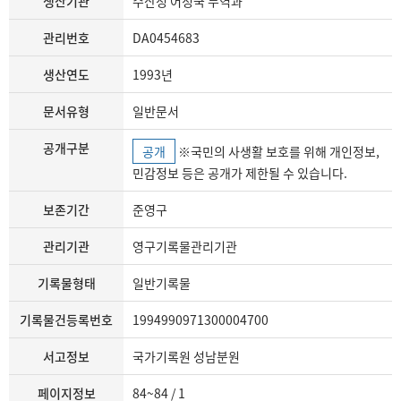
생산기관
수산청 어정국 무역과
관리번호
DA0454683
생산연도
1993년
문서유형
일반문서
공개구분
공개
※국민의 사생활 보호를 위해 개인정보,
민감정보 등은 공개가 제한될 수 있습니다.
보존기간
준영구
관리기관
영구기록물관리기관
기록물형태
일반기록물
기록물건등록번호
1994990971300004700
서고정보
국가기록원 성남분원
페이지정보
84~84 / 1