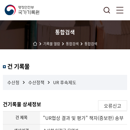
통합검색
기록물 열람
통합검색
통합검색
결
건 기록물
과
내
검
수산청
수산정책
UR 후속제도
색
건기록물 상세정보
오류신고
건 제목
"UR협상 결과 및 평가" 책자(증보판) 송부