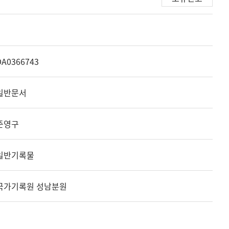
DA0366743
일반문서
준영구
일반기록물
국가기록원 성남분원