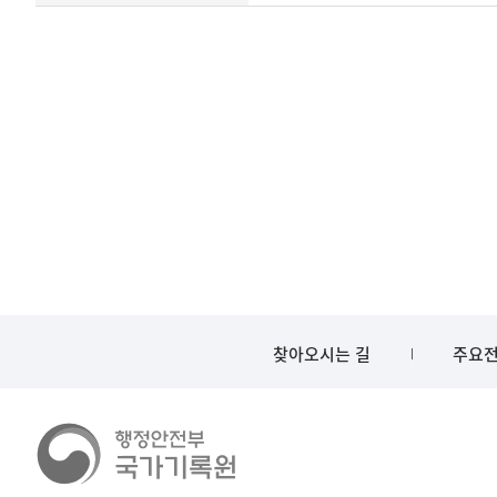
건의
이름이
철
제공됨
제목를
<
보여주는
표
찾아오시는 길
주요전