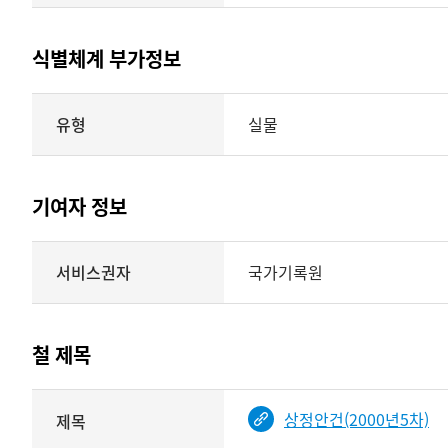
식별체계 부가정보
식별체계
유형
실물
부가정보의
유형
실물
표현형태
기여자 정보
시각
정보를
식별체계
서비스권자
국가기록원
제공
기여자
정보를
제공하는
테이블
철 제목
정보에
따라
해당
상정안건(2000년5차)
제목
기여자
기록물
타입과