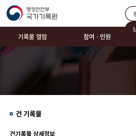
통합
기록물 열람
참여ㆍ민원
결과내
건 기록물
검색
건기록물 상세정보