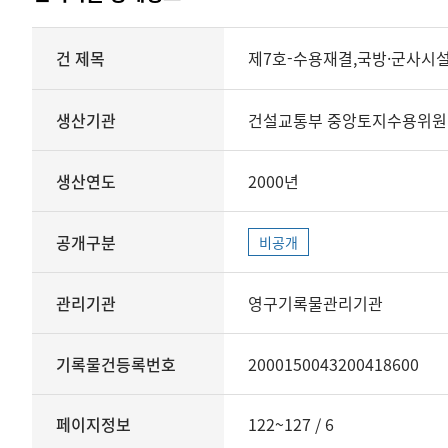
상세정보
건 제목
제7호-수용재결,국방·군사시
생산기관
건설교통부 중앙토지수용위원
생산연도
2000년
공개구분
비공개
관리기관
영구기록물관리기관
기록물건등록번호
2000150043200418600
페이지정보
122~127 / 6