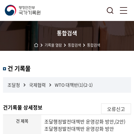
통합검색
기록물 열람
통합검색
통합검색
결
건 기록물
과
내
검
조달청
국제협력
WTO 대책반(1)(2-1)
색
건기록물 상세정보
오류신고
건 제목
조달행정발전대책반 운영강화 방안,(2안)
조달행정발전대책반 운영강화 방안