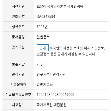
생산기관
조달청 국제물자본부 국제협력팀
관리번호
DA0347594
생산연도
1995년
문서유형
일반문서
공개구분
공개
※국민의 사생활 보호를 위해 개인정보,
민감정보 등은 공개가 제한될 수 있습니다.
보존기간
20년
관리기관
영구기록물관리기관
기록물형태
일반기록물
기록물건등록번호
1995123029300049000
서고정보
국가기록원 대전분원