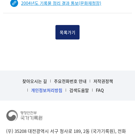
2004년도 기록물 정리 결과 통보(문화재청장)
건
목
록
-
건-
목록가기
열
번
호,
건
제
목
을
찾아오시는 길
주요전화번호 안내
저작권정책
보
개인정보처리방침
검색도움말
FAQ
여
주
는
표
입
니
다.
(우) 35208 대전광역시 서구 청사로 189, 2동 (국가기록원), 전화