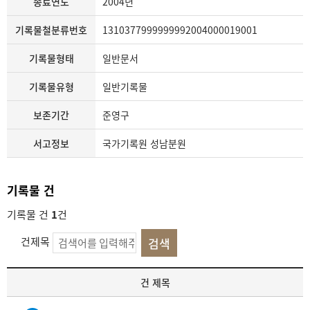
종료연도
2004년
기록물철분류번호
1310377999999992004000019001
기록물형태
일반문서
기록물유형
일반기록물
보존기간
준영구
서고정보
국가기록원 성남분원
기록물 건
기록물 건
1
건
건제목
기
건 제목
록
물