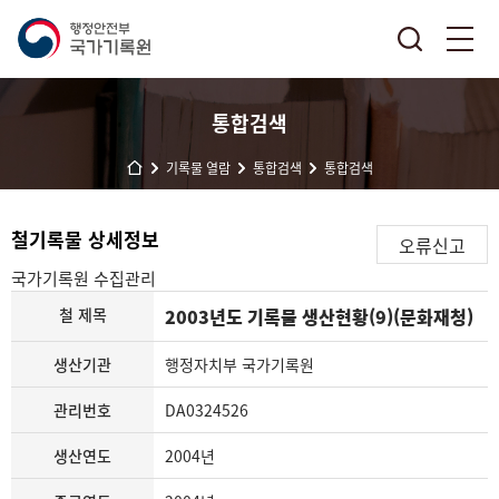
통합검색
기록물 열람
통합검색
통합검색
철기록물 상세정보
오류신고
국가기록원
수집관리
철 제목
2003년도 기록물 생산현황(9)(문화재청)
생산기관
행정자치부 국가기록원
관리번호
DA0324526
생산연도
2004년