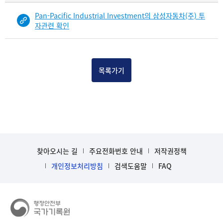
물
Pan-Pacific Industrial Investment의 삼성자동차(주) 투
건
자관련 확인
목
록
-
건-
목록가기
열
번
호,
건
제
목
을
찾아오시는 길
주요전화번호 안내
저작권정책
보
여
개인정보처리방침
검색도움말
FAQ
주
는
표
입
니