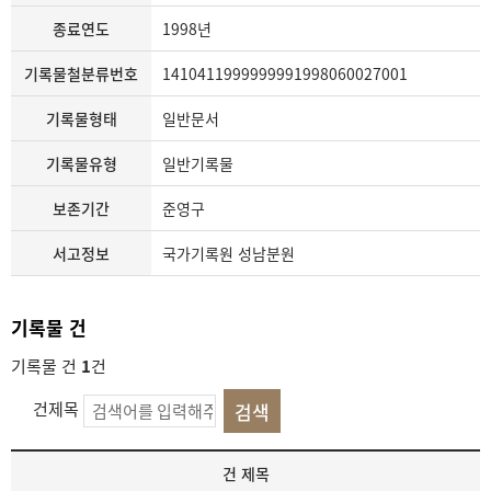
종료연도
1998년
기록물철분류번호
1410411999999991998060027001
기록물형태
일반문서
기록물유형
일반기록물
보존기간
준영구
서고정보
국가기록원 성남분원
기록물 건
기록물 건
1
건
건제목
기
건 제목
록