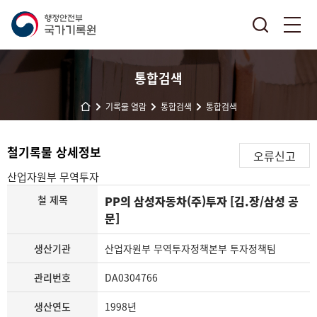
통합검색
기록물 열람
통합검색
통합검색
철기록물 상세정보
오류신고
산업자원부
무역투자
철 제목
PP의 삼성자동차(주)투자 [김.장/삼성 공
문]
생산기관
산업자원부 무역투자정책본부 투자정책팀
관리번호
DA0304766
생산연도
1998년