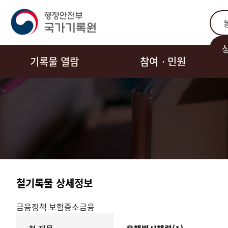
통합
기록물 열람
참여ㆍ민원
철기록물 상세정보
금융정책
보험중소금융
기록물