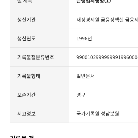
철 제목
은행법시행령(1)
철의
생산기관
관리번호
생산기관
재정경제원 금융정책실 금융
생산년도
종료년도
생산연도
1996년
기록물철분류번호
기록물형태
기록물유형
기록물철분류번호
9900102999999991996000
보존기간
서고정보를
기록물형태
일반문서
보여
주는
표
보존기간
영구
기록물
철
-
서고정보
국가기록원 성남분원
은행법시행령
(1)