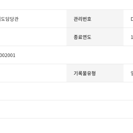
제도담당관
관리번호
종료연도
002001
기록물유형