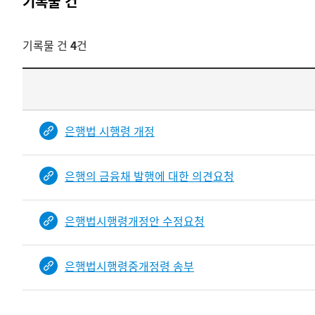
기록물 건
기록물 건
4
건
기록물
건
목록
-
은행법 시행령 개정
건-
열번호,
은행의 금융채 발행에 대한 의견요청
건
제목을
보여주는
은행법시행령개정안 수정요청
표입니다.
bindDetail
부분공개도이제보임
은행법시행령중개정령 송부