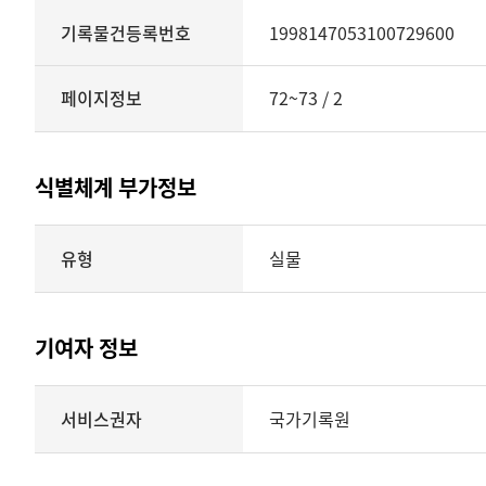
기록물건등록번호
1998147053100729600
페이지정보
72~73 / 2
식별체계 부가정보
식별체계
유형
실물
부가정보의
유형
실물
표현형태
기여자 정보
시각
정보를
식별체계
서비스권자
국가기록원
제공
기여자
정보를
제공하는