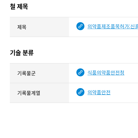
테이블
철 제목
정보에
따라
해당
의약품제조품목허가:신흥
제목
기여자
기록물
타입과
건의
이름이
철
제공됨
제목를
기술 분류
<
보여주는
표
기술
식품의약품안전청
기록물군
분류
관련
정보를
의약품안전
기록물계열
보여주는
표