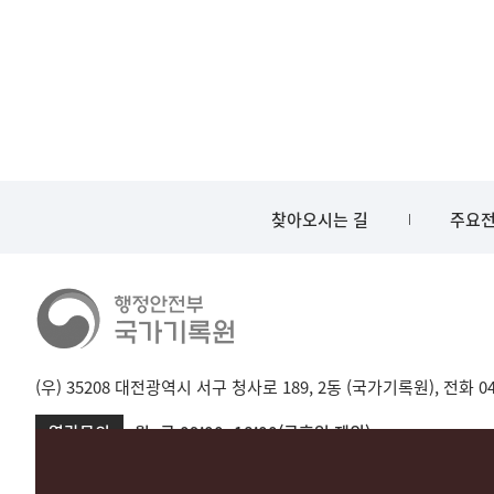
찾아오시는 길
주요전
(우) 35208 대전광역시 서구 청사로 189, 2동 (국가기록원), 전화 042-
열람문의
월~금 09:00~18:00(공휴일 제외)
서울 02-720-2721
성남 031-750-2001,2005
대전 042-481-173