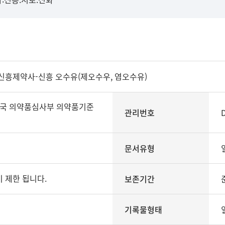
신흥제약사-신흥 오수유(제오수우, 염오수유)
국 의약품심사부 의약품기준
관리번호
문서유형
 제한 됩니다.
보존기간
기록물형태