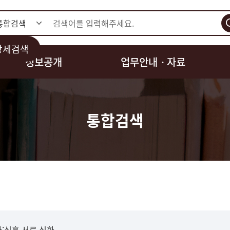
검색
상세검색
정보공개
업무안내ㆍ자료
통합검색
:신흥.서로.신화