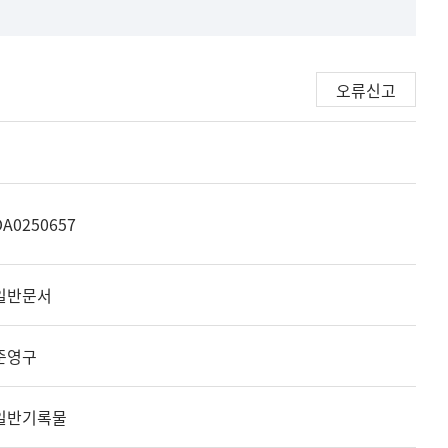
오류신고
DA0250657
일반문서
준영구
일반기록물