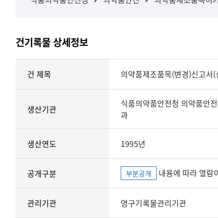
건기록물 상세정보
상세정보
건 제목
의약품제조품목(변경)신고서(
식품의약품안전청 의약품안전
생산기관
과
생산연도
1995년
내용에 따라 열람이
공개구분
부분공개
관리기관
영구기록물관리기관