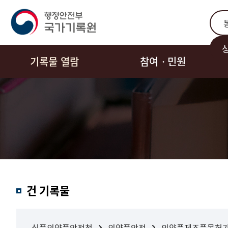
통합
기록물 열람
참여ㆍ민원
결과내
건 기록물
검색
식품의약품안전청
의약품안전
의약품제조품목허가