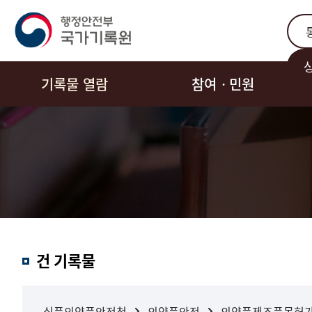
통합
기록물 열람
참여ㆍ민원
결과내
건 기록물
검색
식품의약품안전청
의약품안전
의약품제조품목허가