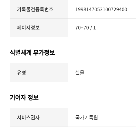
기록물건등록번호
1998147053100729400
페이지정보
70~70 / 1
식별체계 부가정보
식별체계
유형
실물
부가정보의
유형
실물
표현형태
기여자 정보
시각
정보를
식별체계
서비스권자
국가기록원
제공
기여자
정보를
제공하는