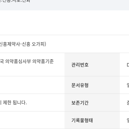
신흥제약사-신흥 오가피)
국 의약품심사부 의약품기준
관리번호
문서유형
 제한 됩니다.
보존기간
기록물형태