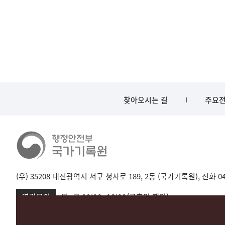
찾아오시는 길
주요전
(우) 35208 대전광역시 서구 청사로 189, 2동 (국가기록원), 전화 042-
열람문의
월~금 09:00~18:00(공휴일 제외)
서울 02-720-2721
성남 031-750-2001,2005
대전 042-481-173