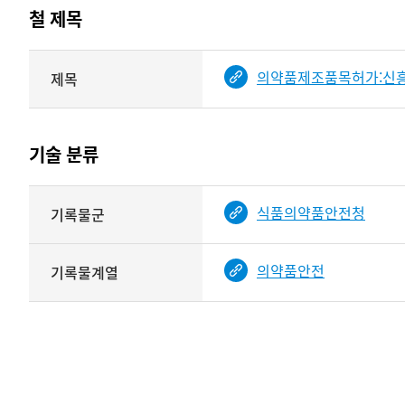
테이블
철 제목
정보에
따라
해당
의약품제조품목허가:신흥
제목
기여자
기록물
타입과
건의
이름이
철
제공됨
제목를
기술 분류
<
보여주는
표
기술
식품의약품안전청
기록물군
분류
관련
정보를
의약품안전
기록물계열
보여주는
표