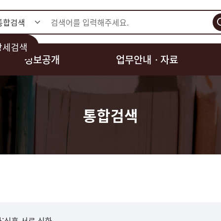
검색
상세검색
정보공개
업무안내ㆍ자료
통합검색
:신흥.서로.신화