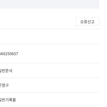
오류신고
DA0250657
일반문서
준영구
일반기록물