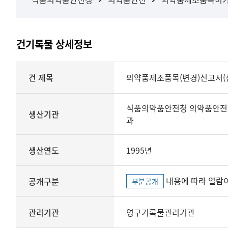
건기록물 상세정보
상세정보
건 제목
의약품제조품목(변경)신고서(
식품의약품안전청 의약품안전
생산기관
과
생산연도
1995년
내용에 따라 열람이
공개구분
부분공개
관리기관
영구기록물관리기관