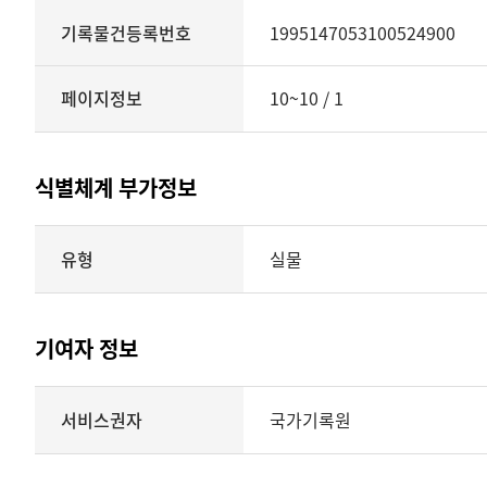
기록물건등록번호
1995147053100524900
페이지정보
10~10 / 1
식별체계 부가정보
식별체계
유형
실물
부가정보의
유형
실물
표현형태
기여자 정보
시각
정보를
식별체계
서비스권자
국가기록원
제공
기여자
정보를
제공하는