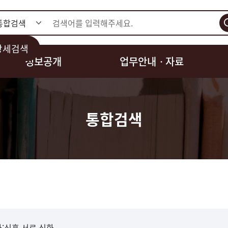
검색
상세검색
정보공개
업무안내ㆍ자료
통합검색
:신흥.서로.신화