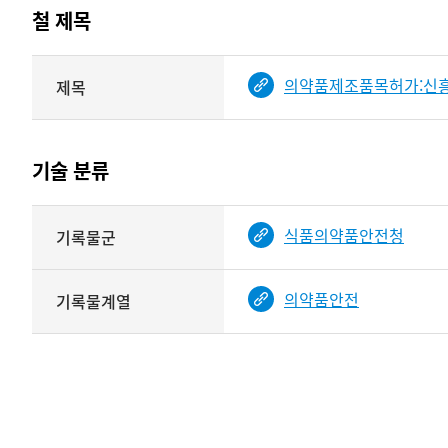
테이블
철 제목
정보에
따라
해당
의약품제조품목허가:신흥
제목
기여자
기록물
타입과
건의
이름이
철
제공됨
제목를
기술 분류
<
보여주는
표
기술
식품의약품안전청
기록물군
분류
관련
정보를
의약품안전
기록물계열
보여주는
표