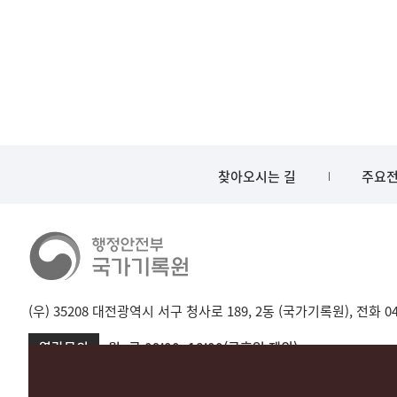
찾아오시는 길
주요전
(우) 35208 대전광역시 서구 청사로 189, 2동 (국가기록원), 전화 042-
열람문의
월~금 09:00~18:00(공휴일 제외)
서울 02-720-2721
성남 031-750-2001,2005
대전 042-481-173