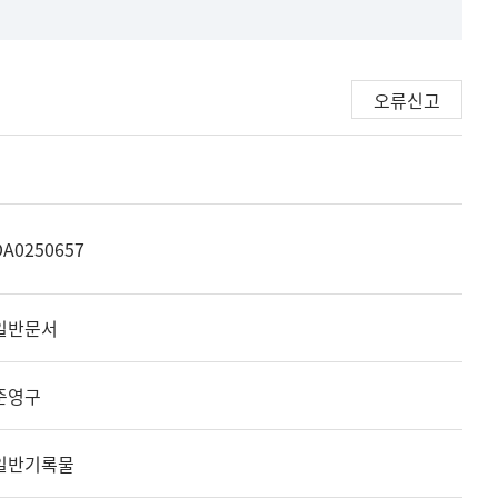
오류신고
DA0250657
일반문서
준영구
일반기록물