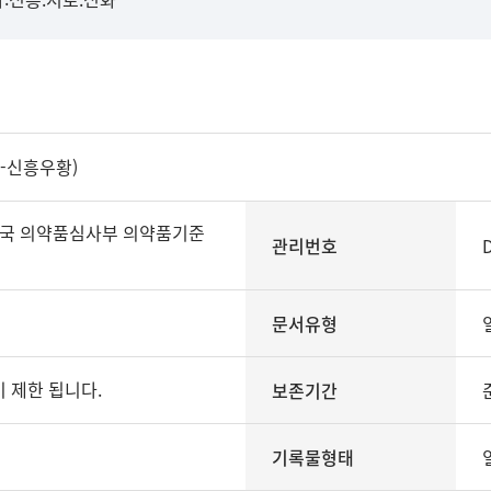
-신흥우황)
국 의약품심사부 의약품기준
관리번호
문서유형
 제한 됩니다.
보존기간
기록물형태