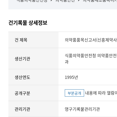
건기록물 상세정보
상세정보
건 제목
의약품품목신고서(신흥제약사
식품의약품안전청 의약품안전
생산기관
과
생산연도
1995년
내용에 따라 열람이
공개구분
부분공개
관리기관
영구기록물관리기관