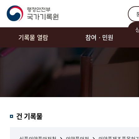
통합
기록물 열람
참여ㆍ민원
결과내
건 기록물
검색
식품의약품안전청
의약품안전
의약품제조품목허가