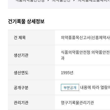
건기록물 상세정보
상세정보
건 제목
의약품품목신고서(신흥제약사
식품의약품안전청 의약품안전
생산기관
과
생산연도
1995년
내용에 따라 열람이
공개구분
부분공개
관리기관
영구기록물관리기관