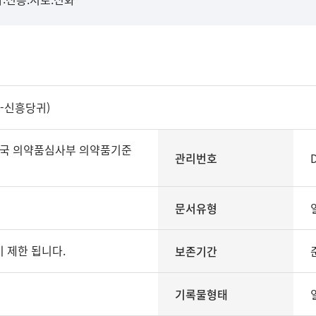
-신흥당귀)
국 의약품심사부 의약품기준
관리번호
문서유형
 제한 됩니다.
보존기간
기록물형태