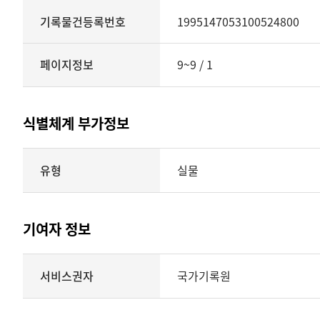
기록물건등록번호
1995147053100524800
페이지정보
9~9 / 1
식별체계 부가정보
식별체계
유형
실물
부가정보의
유형
실물
표현형태
기여자 정보
시각
정보를
식별체계
서비스권자
국가기록원
제공
기여자
정보를
제공하는