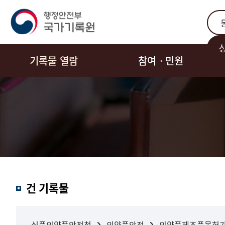
통합
기록물 열람
참여ㆍ민원
결과내
건 기록물
검색
식품의약품안전청
의약품안전
의약품제조품목허가