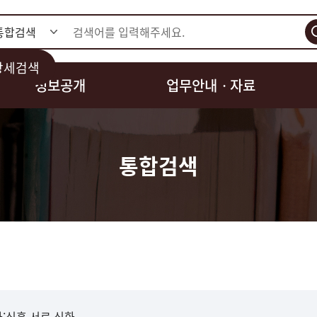
검색
상세검색
정보공개
업무안내ㆍ자료
통합검색
:신흥.서로.신화