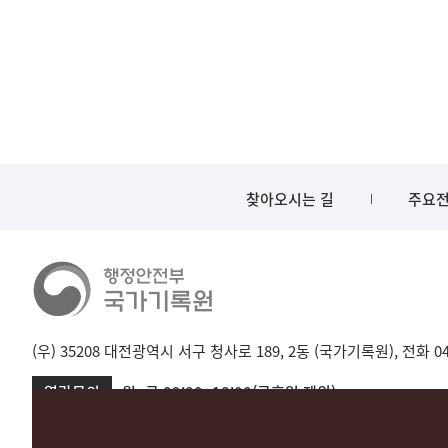
찾아오시는 길
주요전
(우) 35208 대전광역시 서구 청사로 189, 2동 (국가기록원), 전화 042-
열람문의
월~금 09:00~18:00(공휴일 제외)
서울 02-720-2721
성남 031-750-2001,2005
대전 042-481-173