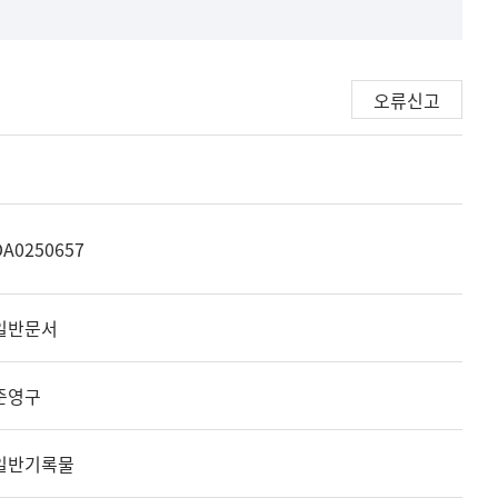
오류신고
DA0250657
일반문서
준영구
일반기록물