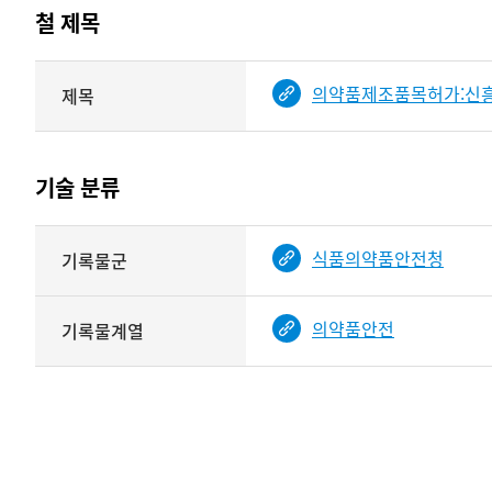
테이블
철 제목
정보에
따라
해당
의약품제조품목허가:신흥
제목
기여자
기록물
타입과
건의
이름이
철
제공됨
제목를
기술 분류
<
보여주는
표
기술
식품의약품안전청
기록물군
분류
관련
정보를
의약품안전
기록물계열
보여주는
표