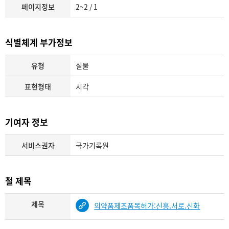
페이지정보
2~2 / 1
식별체계 부가정보
유형
실물
표현형태
시각
기여자 정보
서비스권자
국가기록원
철 제목
제목
의약품제조품목허가:신흥.서로.신화