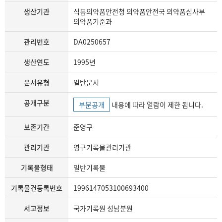
생산기관
식품의약품안전청 의약품안전국 의약품심사부
의약품기준과
관리번호
DA0250657
생산연도
1995년
문서유형
일반문서
공개구분
부분공개
내용에 따라 열람이 제한 됩니다.
보존기간
준영구
관리기관
영구기록물관리기관
기록물형태
일반기록물
기록물건등록번호
1996147053100693400
서고정보
국가기록원 성남분원