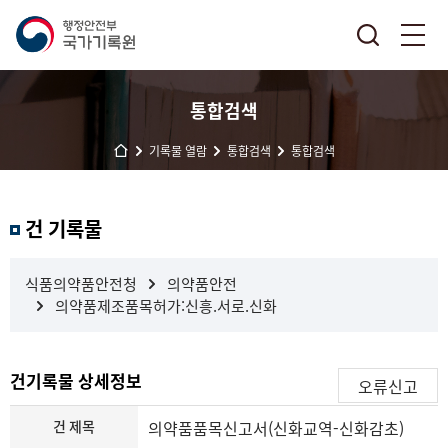
통합검색
기록물 열람
통합검색
통합검색
결
건 기록물
과
내
검
식품의약품안전청
의약품안전
색
의약품제조품목허가:신흥.서로.신화
건기록물 상세정보
오류신고
건 제목
의약품품목신고서(신화교역-신화감초)