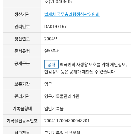
호)20040605
생산기관
법제처 국무총리행정심판위원회
관리번호
DA0197167
생산연도
2004년
문서유형
일반문서
공개구분
공개
※국민의 사생활 보호를 위해 개인정보,
민감정보 등은 공개가 제한될 수 있습니다.
보존기간
영구
관리기관
영구기록물관리기관
기록물형태
일반기록물
기록물건등록번호
2004117004800048201
서고정보
국가기록원 성남분원