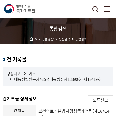
통합검색
기록물 열람
통합검색
통합검색
결
건 기록물
과
내
검
행정지원
기획
색
대통령령원본제435책대통령령제18390호~제18419호
건기록물 상세정보
오류신고
건 제목
보건의료기본법시행령중개정령(제18414