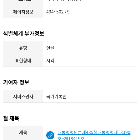
페이지정보
494~502 / 9
식별체계 부가정보
유형
실물
표현형태
시각
기여자 정보
서비스권자
국가기록원
철 제목
제목
대통령령원본제435책대통령령제18390
호~제18419호