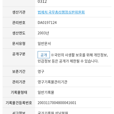
0312
생산기관
법제처 국무총리행정심판위원회
관리번호
DA0197124
생산연도
2003년
문서유형
일반문서
공개구분
공개
※국민의 사생활 보호를 위해 개인정보,
민감정보 등은 공개가 제한될 수 있습니다.
보존기간
영구
관리기관
영구기록물관리기관
기록물형태
일반기록물
기록물건등록번호
2003117004800041601
서고정보
국가기록원 성남분원