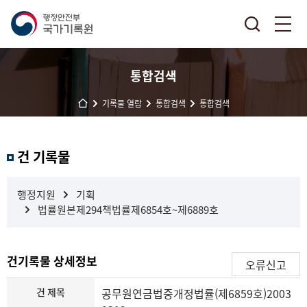
통합검색
기록물 열람
통합검색
통합검색
결
건 기록물
과
내
검
행정지원
기획
색
법률원본제294책법률제6854호~제6889호
건기록물 상세정보
오류신고
건 제목
공무원연금법중개정법률(제6859호)2003