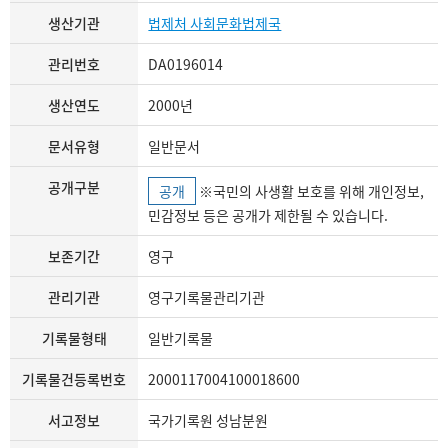
생산기관
법제처 사회문화법제국
관리번호
DA0196014
생산연도
2000년
문서유형
일반문서
공개구분
공개
※국민의 사생활 보호를 위해 개인정보,
민감정보 등은 공개가 제한될 수 있습니다.
보존기간
영구
관리기관
영구기록물관리기관
기록물형태
일반기록물
기록물건등록번호
2000117004100018600
서고정보
국가기록원 성남분원