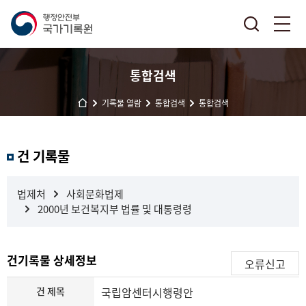
통합검색
기록물 열람
통합검색
통합검색
결
건 기록물
과
내
검
법제처
사회문화법제
색
2000년 보건복지부 법률 및 대통령령
건기록물 상세정보
오류신고
건 제목
국립암센터시행령안