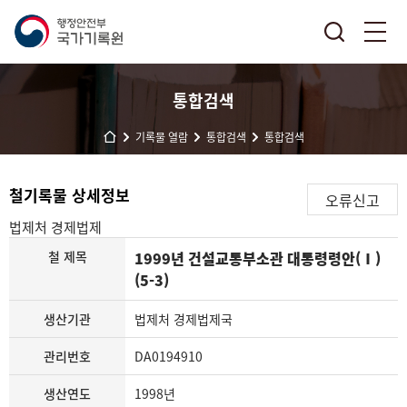
통합검색
기록물 열람
통합검색
통합검색
철기록물 상세정보
오류신고
법제처
경제법제
철 제목
1999년 건설교통부소관 대통령령안(Ⅰ)
(5-3)
생산기관
법제처 경제법제국
관리번호
DA0194910
생산연도
1998년