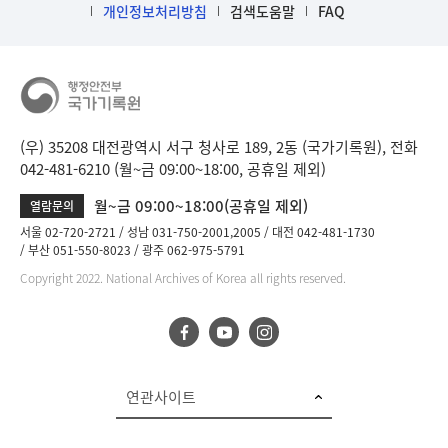
다.
개인정보처리방침
검색도움말
FAQ
b
i
n
d
D
e
(우) 35208 대전광역시 서구 청사로 189, 2동 (국가기록원), 전화
t
042-481-6210 (월~금 09:00~18:00, 공휴일 제외)
a
월~금 09:00~18:00(공휴일 제외)
열람문의
i
l
서울 02-720-2721
성남 031-750-2001,2005
대전 042-481-1730
부산 051-550-8023
광주 062-975-5791
부
분
Copyright 2022. National Archives of Korea all rights reserved.
공
개
도
이
제
연관사이트
보
임