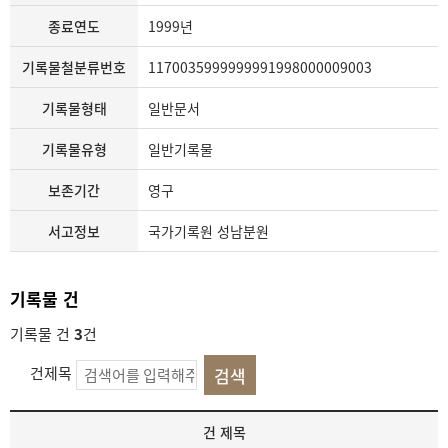
종료연도
1999년
기록물철분류번호
1170035999999991998000009003
기록물형태
일반문서
기록물유형
일반기록물
보존기간
영구
서고정보
국가기록원 성남분원
기록물 건
기록물 건
3
건
건제목
기
건 제목
록