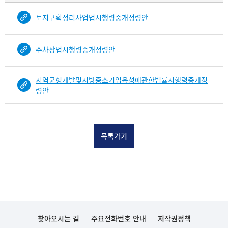
물
토지구획정리사업법시행령중개정령안
건
목
록
주차장법시행령중개정령안
-
건-
열
지역균형개발및지방중소기업육성에관한법률시행령중개정
번
령안
호,
건
제
목
목록가기
을
보
여
주
는
표
입
찾아오시는 길
주요전화번호 안내
저작권정책
니