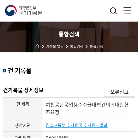
통합검색
기록물 열람
통합검색
통합검색
결
건 기록물
과
내
검
건기록물 상세정보
오류신고
색
건 제목
여천공단공업용수수급대책건의에대한협
조요청
생산기관
건설교통부 수자원국 수자원개발과
관리번호
DA0136659