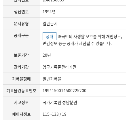
생산연도
1994년
문서유형
일반문서
공개구분
공개
※국민의 사생활 보호를 위해 개인정보,
민감정보 등은 공개가 제한될 수 있습니다.
보존기간
20년
관리기관
영구기록물관리기관
기록물형태
일반기록물
기록물건등록번호
1994150014500225200
서고정보
국가기록원 성남분원
페이지정보
115~133 / 19