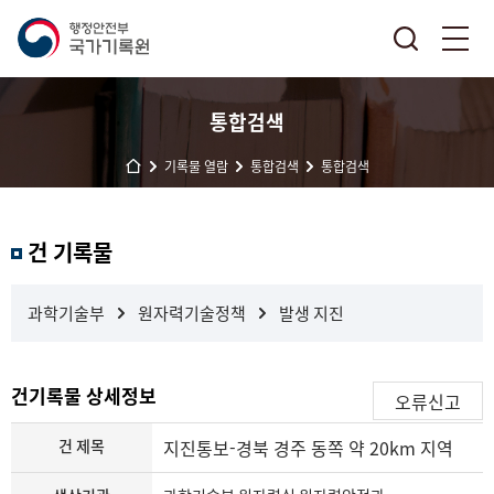
통합검색
기록물 열람
통합검색
통합검색
결
건 기록물
과
내
검
과학기술부
원자력기술정책
발생 지진
색
건기록물 상세정보
오류신고
건 제목
지진통보-경북 경주 동쪽 약 20km 지역