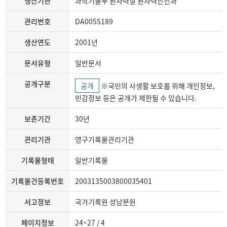
생산기관
과학기술부 원자력실 원자력안전과
관리번호
DA0055189
생산연도
2001년
문서유형
일반문서
공개구분
공개
※국민의 사생활 보호를 위해 개인정보,
민감정보 등은 공개가 제한될 수 있습니다.
보존기간
30년
관리기관
영구기록물관리기관
기록물형태
일반기록물
기록물건등록번호
2003135003800035401
서고정보
국가기록원 성남분원
페이지정보
24~27 / 4