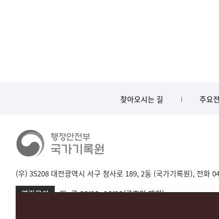
찾아오시는 길
주요전
(우) 35208 대전광역시 서구 청사로 189, 2동 (국가기록원), 전화 042-
열람문의
월~금 09:00~18:00(공휴일 제외)
서울 02-720-2721
성남 031-750-2001,2005
대전 042-481-173