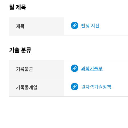
테이블
철 제목
정보에
따라
해당
발생 지진
제목
기여자
기록물
타입과
건의
이름이
철
제공됨
제목를
기술 분류
<
보여주는
표
기술
과학기술부
기록물군
분류
관련
정보를
원자력기술정책
기록물계열
보여주는
표