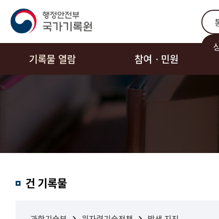
통합
기록물 열람
참여ㆍ민원
결과내
건 기록물
검색
과학기술부
원자력기술정책
발생 지진