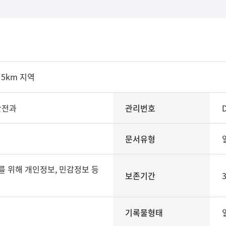
5km 지역
안전과
관리번호
문서유형
보존기간
기록물형태