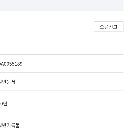
오류신고
DA0055189
일반문서
30년
일반기록물