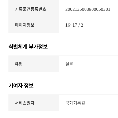
기록물건등록번호
2002135003800050301
페이지정보
16~17 / 2
식별체계 부가정보
식별체계
유형
실물
부가정보의
유형
실물
표현형태
기여자 정보
시각
정보를
식별체계
서비스권자
국가기록원
제공
기여자
정보를
제공하는