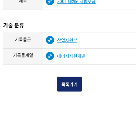
제목
2001 대체e 시범보급
기술 분류
기록물군
산업자원부
기록물계열
에너지자원개발
목록가기