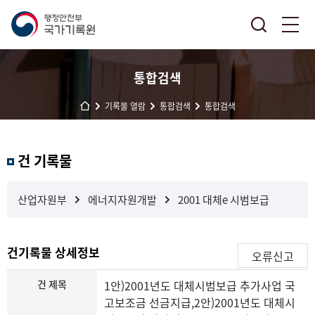
통합검색
기록물 열람
통합검색
통합검색
결
건 기록물
과
내
검
산업자원부
에너지자원개발
2001 대체e 시범보급
색
건기록물 상세정보
오류신고
건 제목
1안)2001년도 대체시범보급 추가사업 국
고보조금 선금지급,2안)2001년도 대체시