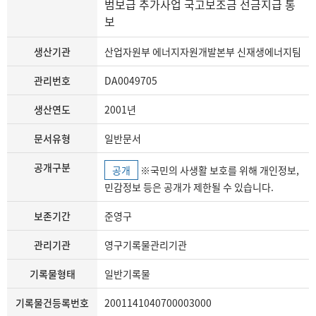
범보급 추가사업 국고보조금 선금지급 통
보
생산기관
산업자원부 에너지자원개발본부 신재생에너지팀
관리번호
DA0049705
생산연도
2001년
문서유형
일반문서
공개구분
공개
※국민의 사생활 보호를 위해 개인정보,
민감정보 등은 공개가 제한될 수 있습니다.
보존기간
준영구
관리기관
영구기록물관리기관
기록물형태
일반기록물
기록물건등록번호
2001141040700003000