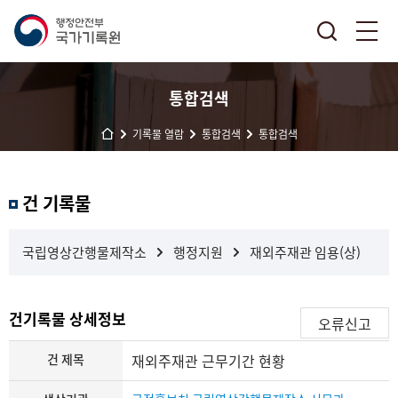
통합검색
기록물 열람
통합검색
통합검색
결
건 기록물
과
내
검
국립영상간행물제작소
행정지원
재외주재관 임용(상)
색
건기록물 상세정보
오류신고
건 제목
재외주재관 근무기간 현황