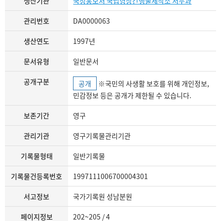
생산기관
국정홍보처 국립영상간행물제작소 서무과
관리번호
DA0000063
생산연도
1997년
문서유형
일반문서
공개구분
공개
※국민의 사생활 보호를 위해 개인정보,
민감정보 등은 공개가 제한될 수 있습니다.
보존기간
영구
관리기관
영구기록물관리기관
기록물형태
일반기록물
기록물건등록번호
1997111006700004301
서고정보
국가기록원 성남분원
페이지정보
202~205 / 4