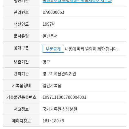
생산기관
국정홍보처 국립영상간행물제작소 서무과
관리번호
DA0000063
생산연도
1997년
문서유형
일반문서
공개구분
부분공개
내용에 따라 열람이 제한 됩니다.
보존기간
영구
관리기관
영구기록물관리기관
기록물형태
일반기록물
기록물건등록번호
1997111006700004001
서고정보
국가기록원 성남분원
페이지정보
181~189 / 9