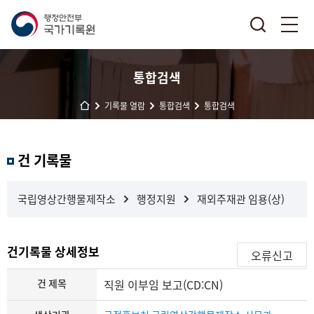
통합검색
기록물 열람
통합검색
통합검색
결
건 기록물
과
내
검
국립영상간행물제작소
행정지원
재외주재관 임용(상)
색
건기록물 상세정보
오류신고
건 제목
직원 이부임 보고(CD:CN)