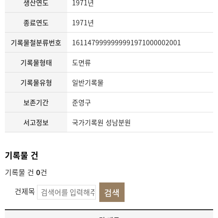
생산연도
1971년
종료연도
1971년
기록물철분류번호
1611479999999991971000002001
기록물형태
도면류
기록물유형
일반기록물
보존기간
준영구
서고정보
국가기록원 성남분원
기록물 건
기록물 건
0
건
건제목
기