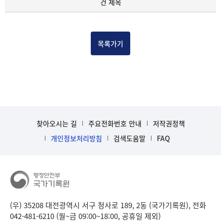
건 제목
록
물
건
목
목록가기
록
-
건-
열
번
호,
건
찾아오시는 길
주요전화번호 안내
저작권정책
제
목
개인정보처리방침
검색도움말
FAQ
을
보
여
주
는
표
(우) 35208 대전광역시 서구 청사로 189, 2동 (국가기록원), 전화
입
042-481-6210 (월~금 09:00~18:00, 공휴일 제외)