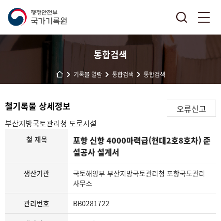
통합검색
기록물 열람
통합검색
통합검색
철기록물 상세정보
오류신고
부산지방국토관리청
도로시설
철 제목
포항 신항 4000마력급(현대2호8호차) 준
설공사 설계서
생산기관
국토해양부 부산지방국토관리청 포항국도관리
사무소
관리번호
BB0281722