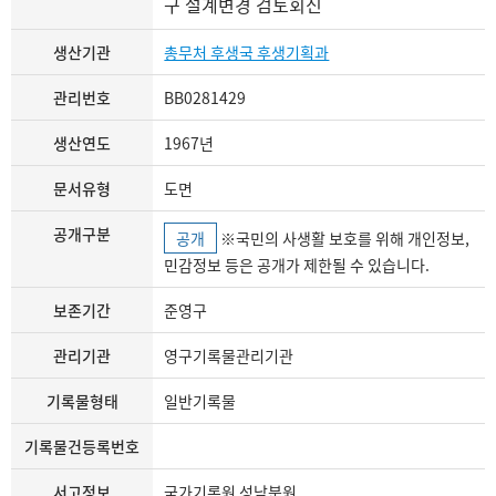
구 설계변경 검토회신
생산기관
총무처 후생국 후생기획과
관리번호
BB0281429
생산연도
1967년
문서유형
도면
공개구분
공개
※국민의 사생활 보호를 위해 개인정보,
민감정보 등은 공개가 제한될 수 있습니다.
보존기간
준영구
관리기관
영구기록물관리기관
기록물형태
일반기록물
기록물건등록번호
서고정보
국가기록원 성남분원