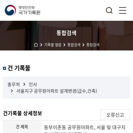
통합검색
기록물 열람
통합검색
통합검색
결
건 기록물
과
내
검
총무처
인사
색
서울지구 공무원아파트 설계변경(급수,건축)
건기록물 상세정보
오류신고
건 제목
동부이촌동 공무원아파트, 서울 및 대구지