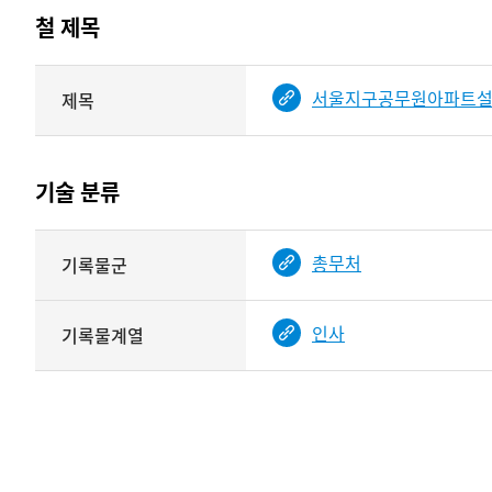
테이블
철 제목
정보에
따라
해당
서울지구공무원아파트설
제목
기여자
기록물
타입과
건의
이름이
철
제공됨
제목를
기술 분류
<
보여주는
표
기술
총무처
기록물군
분류
관련
정보를
인사
기록물계열
보여주는
표