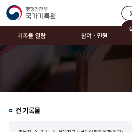
통합
기록물 열람
참여ㆍ민원
결과내
건 기록물
검색
총무처
인사
서울지구공무원아파트설계(전기)