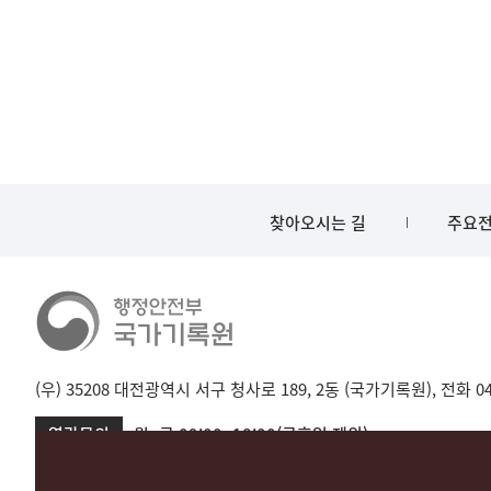
찾아오시는 길
주요전
(우) 35208 대전광역시 서구 청사로 189, 2동 (국가기록원), 전화 042-
열람문의
월~금 09:00~18:00(공휴일 제외)
서울 02-720-2721
성남 031-750-2001,2005
대전 042-481-173