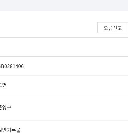
오류신고
BB0281406
도면
준영구
일반기록물