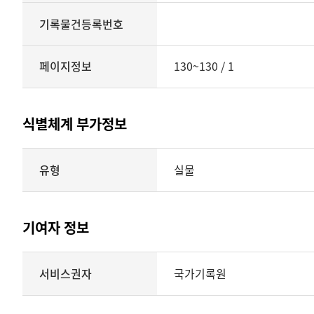
기록물건등록번호
페이지정보
130~130 / 1
식별체계 부가정보
식별체계
유형
실물
부가정보의
유형
실물
표현형태
기여자 정보
시각
정보를
식별체계
서비스권자
국가기록원
제공
기여자
정보를
제공하는