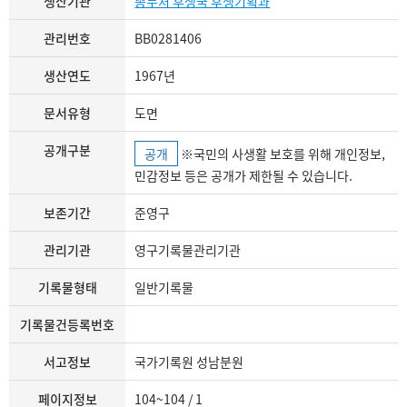
생산기관
총무처 후생국 후생기획과
관리번호
BB0281406
생산연도
1967년
문서유형
도면
공개구분
공개
※국민의 사생활 보호를 위해 개인정보,
민감정보 등은 공개가 제한될 수 있습니다.
보존기간
준영구
관리기관
영구기록물관리기관
기록물형태
일반기록물
기록물건등록번호
서고정보
국가기록원 성남분원
페이지정보
104~104 / 1