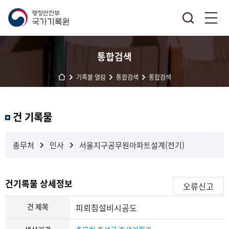
통합검색
기록물 열람
통합검색
통합검색
결
건 기록물
과
내
검
총무처
인사
서울지구공무원아파트설계(전기)
색
건기록물 상세정보
오류신고
건 제목
피뢰침설비시공도