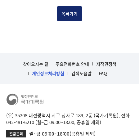
건
목
목록가기
록
-
건-
열
번
호,
건
찾아오시는 길
주요전화번호 안내
저작권정책
제
목
개인정보처리방침
검색도움말
FAQ
을
보
여
주
는
표
(우) 35208 대전광역시 서구 청사로 189, 2동 (국가기록원), 전화
입
042-481-6210 (월~금 09:00~18:00, 공휴일 제외)
니
월~금 09:00~18:00(공휴일 제외)
열람문의
다.