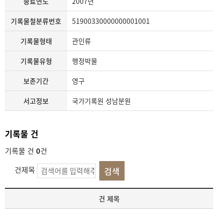
종료연도
2007년
기록물철분류번호
51900330000000001001
기록물형태
관인류
기록물유형
행정박물
보존기간
영구
서고정보
국가기록원 성남분원
기록물 건
기록물 건
0
건
건제목
기
건 제목
록
물