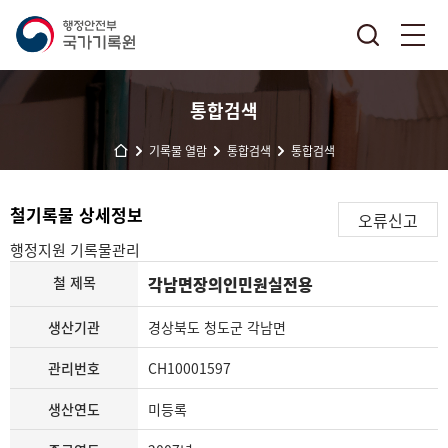
통합검색
기록물 열람
통합검색
통합검색
철기록물 상세정보
오류신고
행정지원
기록물관리
철 제목
각남면장의인민원실전용
생산기관
경상북도 청도군 각남면
관리번호
CH10001597
생산연도
미등록