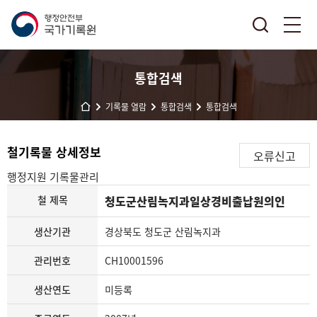
통합검색
기록물 열람
통합검색
통합검색
철기록물 상세정보
오류신고
행정지원
기록물관리
철 제목
청도군산림녹지과일상경비출납원의인
생산기관
경상북도 청도군 산림녹지과
관리번호
CH10001596
생산연도
미등록