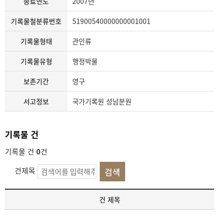
종료연도
2007년
기록물철분류번호
51900540000000001001
기록물형태
관인류
기록물유형
행정박물
보존기간
영구
서고정보
국가기록원 성남분원
기록물 건
기록물 건
0
건
건제목
기
건 제목
록
물