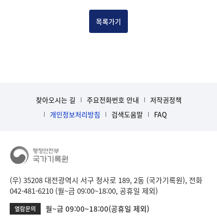
건
목
목록가기
록
-
건-
열
번
호,
건
찾아오시는 길
주요전화번호 안내
저작권정책
제
목
개인정보처리방침
검색도움말
FAQ
을
보
여
주
는
표
(우) 35208 대전광역시 서구 청사로 189, 2동 (국가기록원), 전화
입
042-481-6210 (월~금 09:00~18:00, 공휴일 제외)
니
월~금 09:00~18:00(공휴일 제외)
열람문의
다.