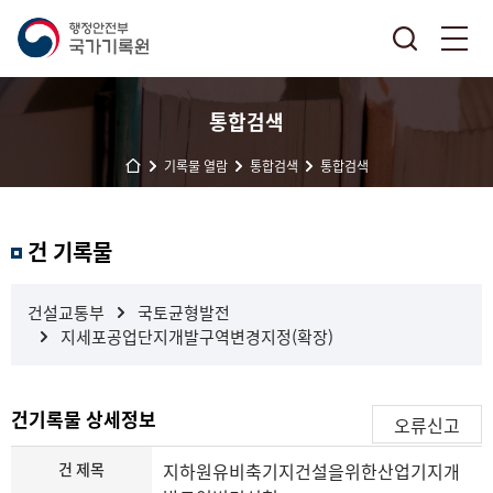
통합검색
기록물 열람
통합검색
통합검색
결
건 기록물
과
내
검
건설교통부
국토균형발전
색
지세포공업단지개발구역변경지정(확장)
건기록물 상세정보
오류신고
건 제목
지하원유비축기지건설을위한산업기지개