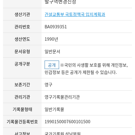
발구역변경신청
생산기관
건설교통부 국토정책국 입지계획과
관리번호
BA0939351
생산연도
1990년
문서유형
일반문서
공개구분
공개
※국민의 사생활 보호를 위해 개인정보,
민감정보 등은 공개가 제한될 수 있습니다.
보존기간
영구
관리기관
영구기록물관리기관
기록물형태
일반기록물
기록물건등록번호
1990150007600101500
서고정보
국가기록원 성남분원