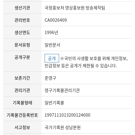
생산기관
국정홍보처 영상홍보원 방송제작팀
관리번호
CA0026409
생산연도
1996년
문서유형
일반문서
공개구분
공개
※국민의 사생활 보호를 위해 개인정보,
민감정보 등은 공개가 제한될 수 있습니다.
보존기간
준영구
관리기관
영구기록물관리기관
기록물형태
일반기록물
기록물건등록번호
1997111013200124600
서고정보
국가기록원 성남분원