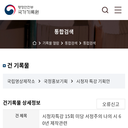
통합검색
기록물 열람
통합검색
통합검색
결
건 기록물
과
내
검
국립영상제작소
국정홍보기획
시청자 특강 기획안
색
건기록물 상세정보
오류신고
건 제목
시청자특강 15회 미당 서정주의 나의 시 6
0년 제작관련