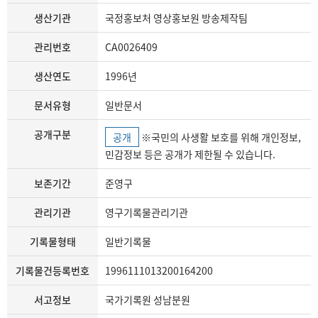
생산기관
국정홍보처 영상홍보원 방송제작팀
관리번호
CA0026409
생산연도
1996년
문서유형
일반문서
공개구분
공개
※국민의 사생활 보호를 위해 개인정보,
민감정보 등은 공개가 제한될 수 있습니다.
보존기간
준영구
관리기관
영구기록물관리기관
기록물형태
일반기록물
기록물건등록번호
1996111013200164200
서고정보
국가기록원 성남분원