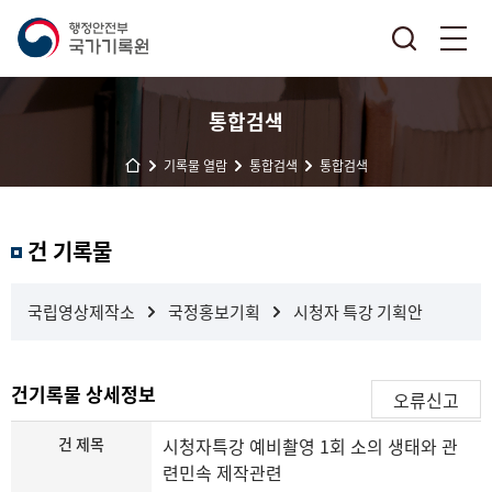
통합검색
기록물 열람
통합검색
통합검색
결
건 기록물
과
내
검
국립영상제작소
국정홍보기획
시청자 특강 기획안
색
건기록물 상세정보
오류신고
건 제목
시청자특강 예비촬영 1회 소의 생태와 관
련민속 제작관련