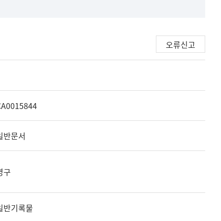
오류신고
CA0015844
일반문서
영구
일반기록물