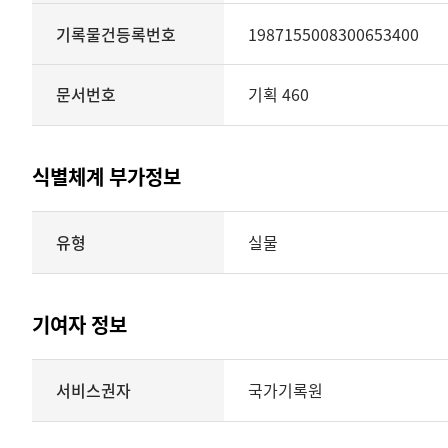
기록물건등록번호
1987155008300653400
문서번호
기획 460
식별체계 부가정보
식별체계
유형
실물
부가정보의
유형
실물
표현형태
기여자 정보
시각
정보를
식별체계
서비스권자
국가기록원
제공
기여자
정보를
제공하는