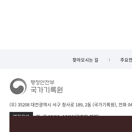
찾아오시는 길
주요전
(우) 35208 대전광역시 서구 청사로 189, 2동 (국가기록원), 전화 042-
열람문의
월~금 09:00~18:00(공휴일 제외)
서울 02-720-2721
성남 031-750-2001,2005
대전 042-481-173