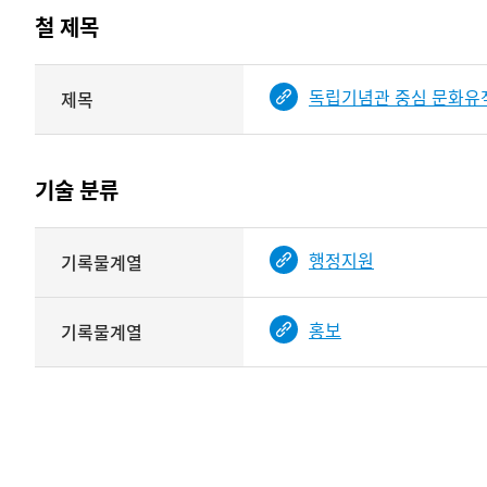
테이블
철 제목
정보에
따라
해당
독립기념관 중심 문화유적 
제목
기여자
기록물
타입과
건의
이름이
철
제공됨
제목를
기술 분류
<
보여주는
표
기술
행정지원
기록물계열
분류
관련
정보를
홍보
기록물계열
보여주는
표