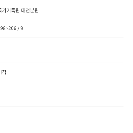
국가기록원 대전분원
98~206 / 9
시각