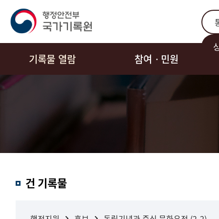
통합
기록물 열람
참여ㆍ민원
결과내
건 기록물
검색
행정지원
홍보
독립기념관 중심 문화유적 (2-2)