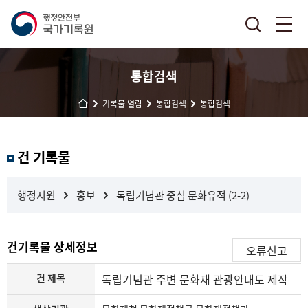
통합검색
기록물 열람
통합검색
통합검색
결
건 기록물
과
내
검
행정지원
홍보
독립기념관 중심 문화유적 (2-2)
색
건기록물 상세정보
오류신고
건 제목
독립기념관 주변 문화재 관광안내도 제작