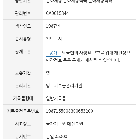
생산기관
문화재청 문화재정책국 문화재정책과
관리번호
CA0015844
생산연도
1987년
문서유형
일반문서
공개구분
공개
※국민의 사생활 보호를 위해 개인정보,
민감정보 등은 공개가 제한될 수 있습니다.
보존기간
영구
관리기관
영구기록물관리기관
기록물형태
일반기록물
기록물건등록번호
1987155008300653200
서고정보
국가기록원 대전분원
문서번호
문일 35300