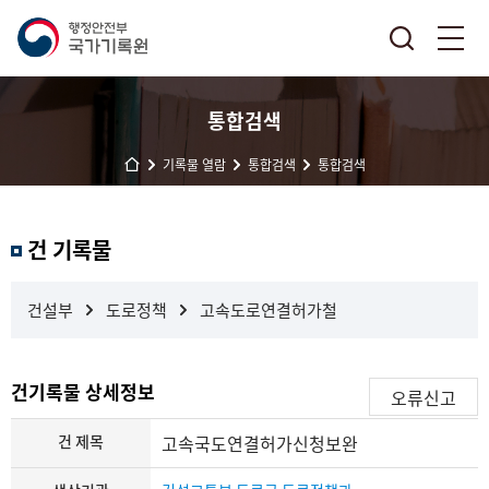
통합검색
기록물 열람
통합검색
통합검색
결
건 기록물
과
내
검
건설부
도로정책
고속도로연결허가철
색
건기록물 상세정보
오류신고
건 제목
고속국도연결허가신청보완