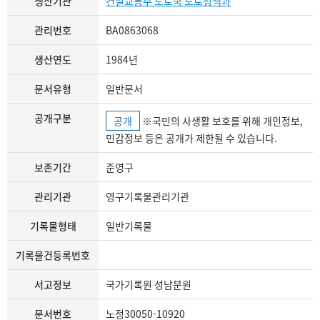
생산기관
건설교통부 도로국 도로정책과
관리번호
BA0863068
생산연도
1984년
문서유형
일반문서
공개구분
공개
※국민의 사생활 보호를 위해 개인정보,
민감정보 등은 공개가 제한될 수 있습니다.
보존기간
준영구
관리기관
영구기록물관리기관
기록물형태
일반기록물
기록물건등록번호
서고정보
국가기록원 성남분원
문서번호
노정30050-10920