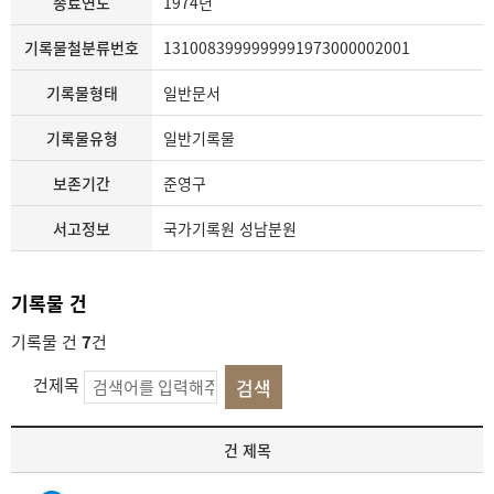
종료연도
1974년
기록물철분류번호
1310083999999991973000002001
기록물형태
일반문서
기록물유형
일반기록물
보존기간
준영구
서고정보
국가기록원 성남분원
기록물 건
기록물 건
7
건
건제목
기
건 제목
록
물