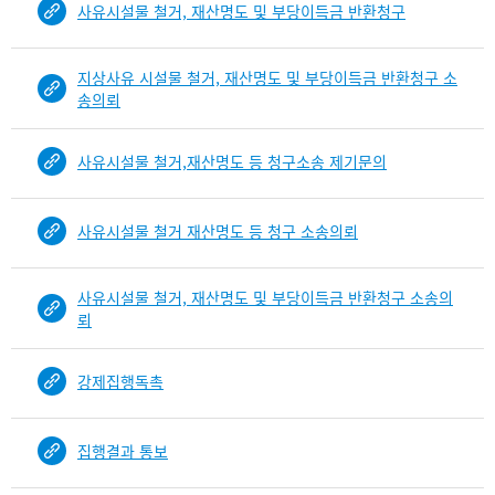
사유시설물 철거, 재산명도 및 부당이득금 반환청구
건
목
록
지상사유 시설물 철거, 재산명도 및 부당이득금 반환청구 소
-
송의뢰
건-
열
사유시설물 철거,재산명도 등 청구소송 제기문의
번
호,
건
사유시설물 철거 재산명도 등 청구 소송의뢰
제
목
을
사유시설물 철거, 재산명도 및 부당이득금 반환청구 소송의
보
뢰
여
주
강제집행독촉
는
표
입
집행결과 통보
니
다.