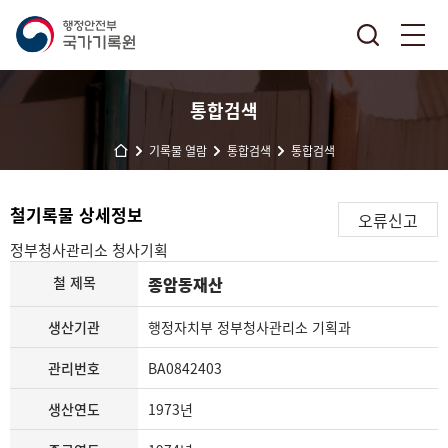
통합검색
기록물 열람
통합검색
통합검색
철기록물 상세정보
오류신고
정부청사관리소
청사기획
철 제목
종암동재산
생산기관
행정자치부 정부청사관리소 기획과
관리번호
BA0842403
생산연도
1973년