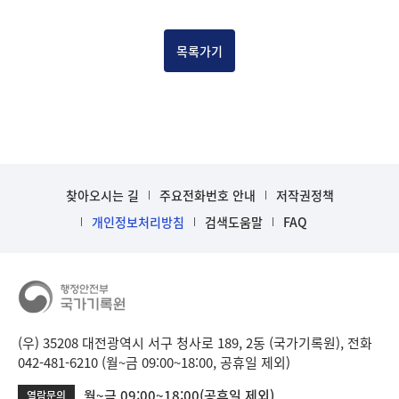
b
i
n
목록가기
d
D
e
t
a
i
l
찾아오시는 길
주요전화번호 안내
저작권정책
부
개인정보처리방침
검색도움말
FAQ
분
공
개
도
이
제
보
(우) 35208 대전광역시 서구 청사로 189, 2동 (국가기록원), 전화
임
042-481-6210 (월~금 09:00~18:00, 공휴일 제외)
월~금 09:00~18:00(공휴일 제외)
열람문의