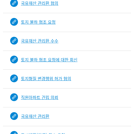
국유재산 관리환 협의
건
목
록
토지 불하 협조 요청
-
건-
열
국유재산 관리환 수수
번
호,
건
토지 불하 협조 요청에 대한 회신
제
목
을
토지형질 변경행위 허가 협의
보
여
주
직원아파트 건립 의뢰
는
표
국유재산 관리환
입
니
다.