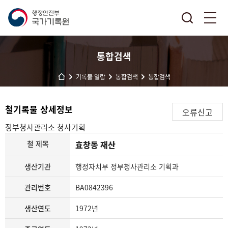
통합검색
기록물 열람
통합검색
통합검색
철기록물 상세정보
오류신고
정부청사관리소
청사기획
철 제목
효창동 재산
생산기관
행정자치부 정부청사관리소 기획과
관리번호
BA0842396
생산연도
1972년