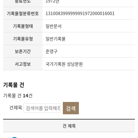
종료연도
1972년
기록물철분류번호
1310083999999991972000016001
기록물형태
일반문서
기록물유형
일반기록물
보존기간
준영구
서고정보
국가기록원 성남분원
기록물 건
기록물 건
14
건
건제목
기
건 제목
록
물