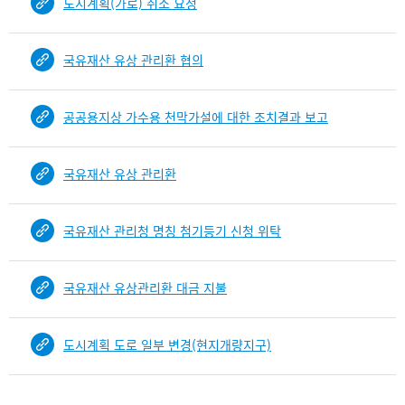
도시계획(가로) 취소 요청
b
i
n
국유재산 유상 관리환 협의
d
D
e
공공용지상 가수용 천막가설에 대한 조치결과 보고
t
a
i
국유재산 유상 관리환
l
부
분
국유재산 관리청 명칭 첨기등기 신청 위탁
공
개
도
국유재산 유상관리환 대금 지불
이
제
도시계획 도로 일부 변경(현지개량지구)
보
임