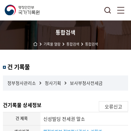
통합검색
기록물 열람
통합검색
통합검색
결
건 기록물
과
내
검
정부청사관리소
청사기획
보사부청사전세금
색
건기록물 상세정보
오류신고
건 제목
신성빌딩 전세권 말소