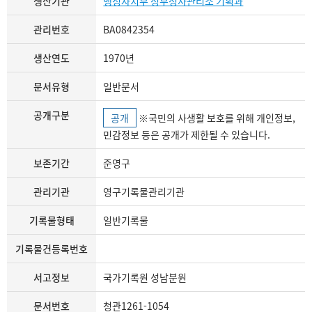
생산기관
행정자치부 정부청사관리소 기획과
관리번호
BA0842354
생산연도
1970년
문서유형
일반문서
공개구분
공개
※국민의 사생활 보호를 위해 개인정보,
민감정보 등은 공개가 제한될 수 있습니다.
보존기간
준영구
관리기관
영구기록물관리기관
기록물형태
일반기록물
기록물건등록번호
서고정보
국가기록원 성남분원
문서번호
청관1261-1054