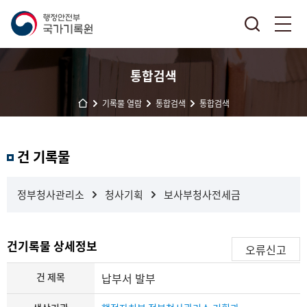
통합검색
기록물 열람
통합검색
통합검색
결
건 기록물
과
내
검
정부청사관리소
청사기획
보사부청사전세금
색
건기록물 상세정보
오류신고
건 제목
납부서 발부