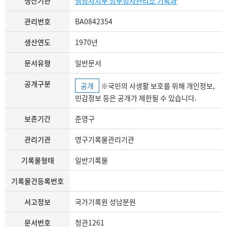
생산기관
행정자치부 정부청사관리소 기획과
관리번호
BA0842354
생산연도
1970년
문서유형
일반문서
공개구분
공개
※국민의 사생활 보호를 위해 개인정보,
민감정보 등은 공개가 제한될 수 있습니다.
보존기간
준영구
관리기관
영구기록물관리기관
기록물형태
일반기록물
기록물건등록번호
서고정보
국가기록원 성남분원
문서번호
청관1261