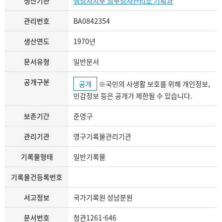
생산기관
행정자치부 정부청사관리소 기획과
관리번호
BA0842354
생산연도
1970년
문서유형
일반문서
공개구분
공개
※국민의 사생활 보호를 위해 개인정보,
민감정보 등은 공개가 제한될 수 있습니다.
보존기간
준영구
관리기관
영구기록물관리기관
기록물형태
일반기록물
기록물건등록번호
서고정보
국가기록원 성남분원
문서번호
청관1261-646