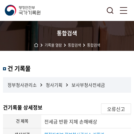
통합검색
기록물 열람
통합검색
통합검색
결
건 기록물
과
내
검
정부청사관리소
청사기획
보사부청사전세금
색
건기록물 상세정보
오류신고
건 제목
전세금 반환 지체 손해배상