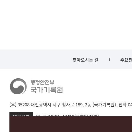
찾아오시는 길
주요전
(우) 35208 대전광역시 서구 청사로 189, 2동 (국가기록원), 전화 042-
열람문의
월~금 09:00~18:00(공휴일 제외)
서울 02-720-2721
성남 031-750-2001,2005
대전 042-481-173