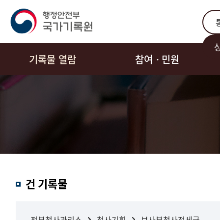
통합
기록물 열람
참여ㆍ민원
결과내
건 기록물
검색
정부청사관리소
청사기획
보사부청사전세금