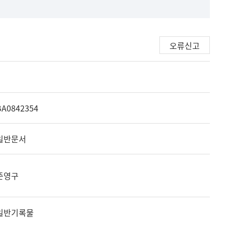
오류신고
BA0842354
일반문서
준영구
일반기록물