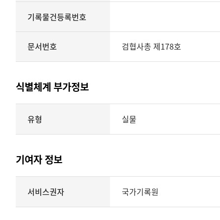
기록물건등록번호
문서번호
검협사총 제178호
식별체계 부가정보
식별체계
유형
실물
부가정보의
유형
실물
표현형태
기여자 정보
시각
정보를
식별체계
서비스권자
국가기록원
제공
기여자
정보를
제공하는