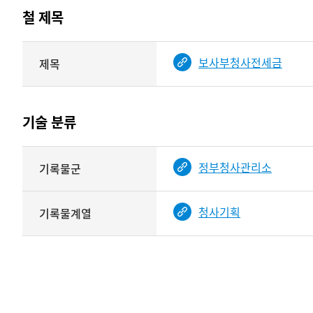
테이블
철 제목
정보에
따라
해당
보사부청사전세금
제목
기여자
기록물
타입과
건의
이름이
철
제공됨
제목를
기술 분류
<
보여주는
표
기술
정부청사관리소
기록물군
분류
관련
정보를
청사기획
기록물계열
보여주는
표