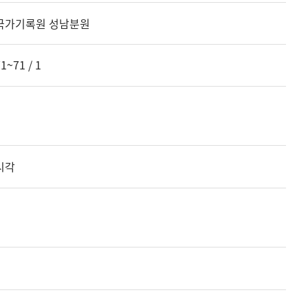
국가기록원 성남분원
1~71 / 1
시각