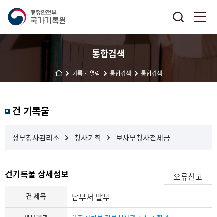
통합검색
기록물 열람
통합검색
통합검색
결
건 기록물
과
내
검
정부청사관리소
청사기획
보사부청사전세금
색
건기록물 상세정보
오류신고
건 제목
납부서 발부