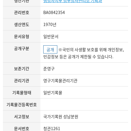
생산기관
행정자치부 정부청사관리소 기획과
관리번호
BA0842354
생산연도
1970년
문서유형
일반문서
공개구분
공개
※국민의 사생활 보호를 위해 개인정보,
민감정보 등은 공개가 제한될 수 있습니다.
보존기간
준영구
관리기관
영구기록물관리기관
기록물형태
일반기록물
기록물건등록번호
서고정보
국가기록원 성남분원
문서번호
청관1261