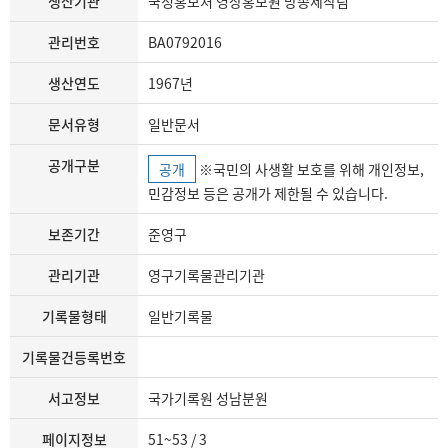
생산기관
국정홍보처 영상홍보원 방송제작팀
관리번호
BA0792016
생산연도
1967년
문서유형
일반문서
공개구분
공개
※국민의 사생활 보호를 위해 개인정보,
민감정보 등은 공개가 제한될 수 있습니다.
보존기간
준영구
관리기관
영구기록물관리기관
기록물형태
일반기록물
기록물건등록번호
서고정보
국가기록원 성남분원
페이지정보
51~53 / 3