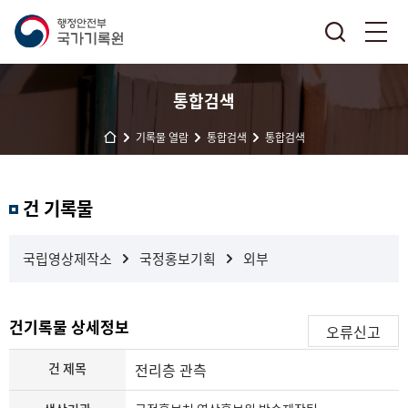
통합검색
기록물 열람
통합검색
통합검색
결
건 기록물
과
내
검
국립영상제작소
국정홍보기획
외부
색
건기록물 상세정보
오류신고
건 제목
전리층 관측