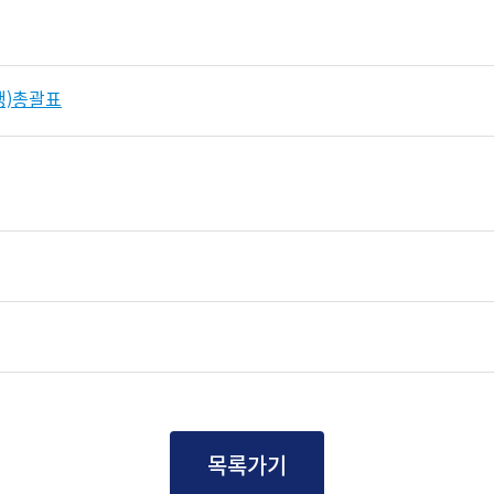
행)총괄표
목록가기