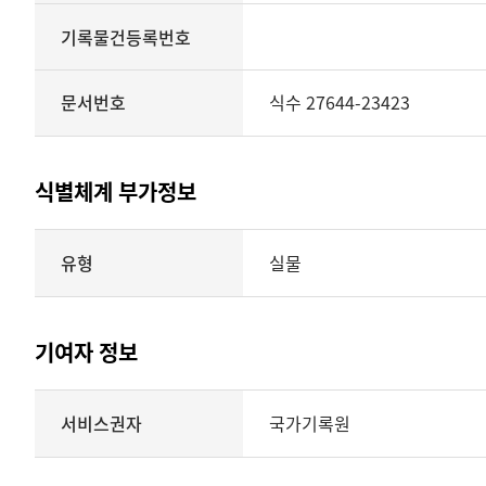
기록물건등록번호
문서번호
식수 27644-23423
식별체계 부가정보
식별체계
유형
실물
부가정보의
유형
실물
표현형태
기여자 정보
시각
정보를
식별체계
서비스권자
국가기록원
제공
기여자
정보를
제공하는