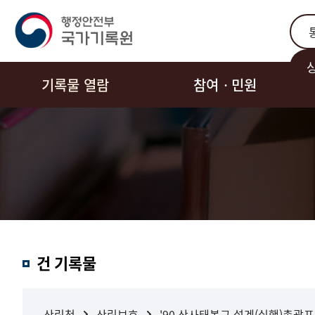
통합
기록물 열람
참여ㆍ민원
결과내
건 기록물
검색
산림청
산림보호
'90 산사태복구 설계(실행)총괄표