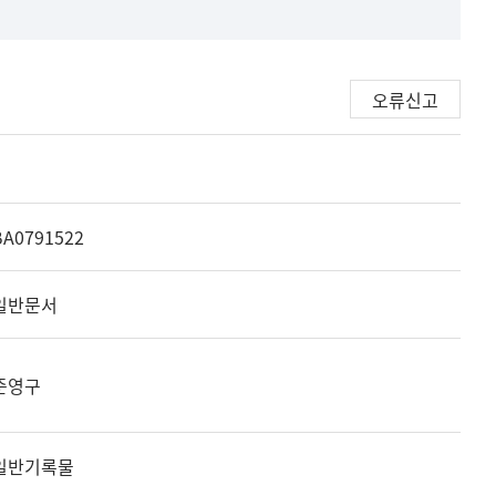
오류신고
BA0791522
일반문서
준영구
일반기록물