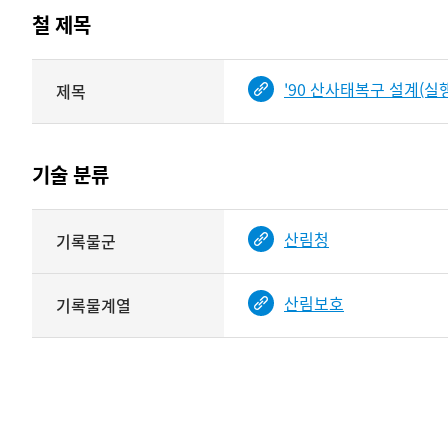
테이블
철 제목
정보에
따라
해당
'90 산사태복구 설계(실
제목
기여자
기록물
타입과
건의
이름이
철
제공됨
제목를
기술 분류
<
보여주는
표
기술
산림청
기록물군
분류
관련
정보를
산림보호
기록물계열
보여주는
표