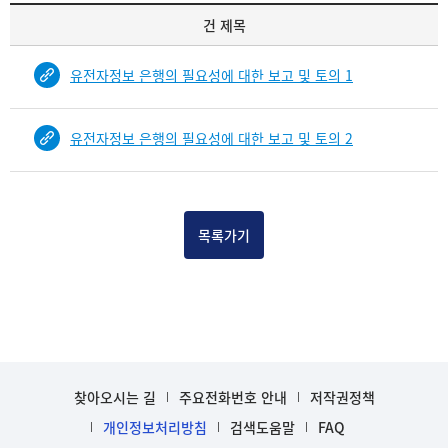
기
건 제목
록
물
유전자정보 은행의 필요성에 대한 보고 및 토의 1
건
목
록
유전자정보 은행의 필요성에 대한 보고 및 토의 2
-
건-
열
번
호,
목록가기
건
제
목
을
보
여
주
찾아오시는 길
주요전화번호 안내
저작권정책
는
개인정보처리방침
검색도움말
FAQ
표