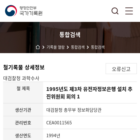
통합검색
기록물 열람
통합검색
통합검색
철기록물 상세정보
오류신고
대검찰청
과학수사
철 제목
1995년도 제3차 유전자정보은행 설치 추
진위원회 회의 1
생산기관
대검찰청 총무부 정보화담당관
관리번호
CEA0011565
생산연도
1994년