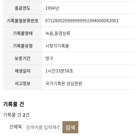
종료연도
1994년
기록물철분류번호
071280020999999991994000042001
기록물형태
녹음,동영상류
기록물유형
시청각기록물
보존기간
영구
재생길이
1시간33분58초
서고정보
국가기록원 성남분원
기록물 건
기록물 건
2
건
건제목