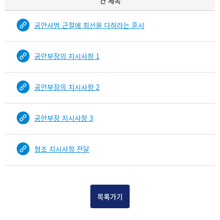
건 제목
록
물
공안사범 근절에 최선을 다하라는 훈시
건
목
록
공안부장의 지시사항 1
-
건-
열
공안부장의 지시사항 2
번
호,
건
공안부장 지시사항 3
제
목
을
협조 지시사항 전달
보
여
주
는
목록가기
표
입