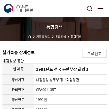
통합검색
기록물 열람
통합검색
통합검색
철기록물 상세정보
오류신고
대검찰청
공안
철 제목
1991년도 전국 공안부장 회의 1
생산기관
대검찰청 총무부 정보화담당관
관리번호
CEA0011357
생산연도
1991년