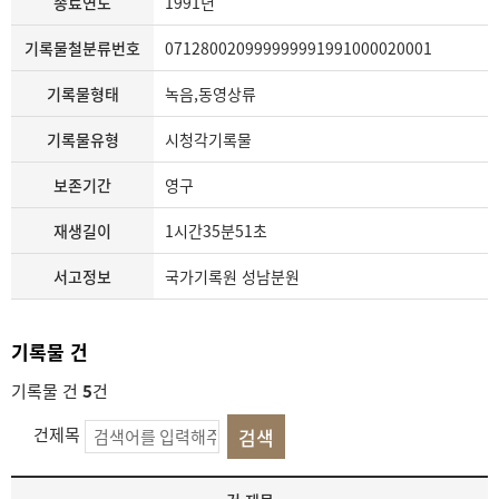
종료연도
1991년
기록물철분류번호
071280020999999991991000020001
기록물형태
녹음,동영상류
기록물유형
시청각기록물
보존기간
영구
재생길이
1시간35분51초
서고정보
국가기록원 성남분원
기록물 건
기록물 건
5
건
건제목
기