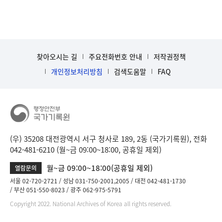
니
다.
b
i
n
찾아오시는 길
주요전화번호 안내
저작권정책
d
D
개인정보처리방침
검색도움말
FAQ
e
t
a
i
l
부
(우) 35208 대전광역시 서구 청사로 189, 2동 (국가기록원), 전화
분
042-481-6210 (월~금 09:00~18:00, 공휴일 제외)
공
개
월~금 09:00~18:00(공휴일 제외)
열람문의
도
서울 02-720-2721
성남 031-750-2001,2005
대전 042-481-1730
이
부산 051-550-8023
광주 062-975-5791
제
Copyright 2022. National Archives of Korea all rights reserved.
보
임