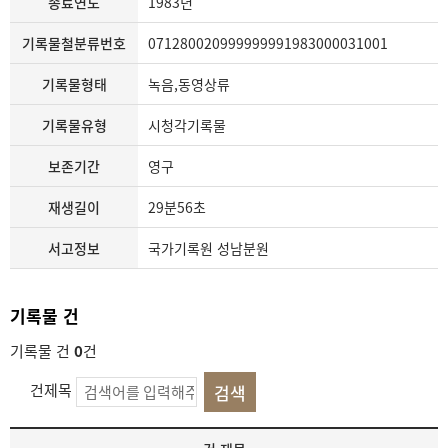
종료연도
1983년
기록물철분류번호
071280020999999991983000031001
기록물형태
녹음,동영상류
기록물유형
시청각기록물
보존기간
영구
재생길이
29분56초
서고정보
국가기록원 성남분원
기록물 건
기록물 건
0
건
건제목
기