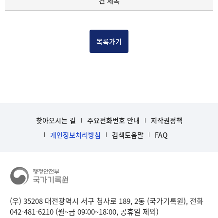
건 제목
록
물
건
목
목록가기
록
-
건-
열
번
호,
건
찾아오시는 길
주요전화번호 안내
저작권정책
제
목
개인정보처리방침
검색도움말
FAQ
을
보
여
주
는
표
(우) 35208 대전광역시 서구 청사로 189, 2동 (국가기록원), 전화
입
042-481-6210 (월~금 09:00~18:00, 공휴일 제외)