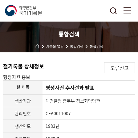
통합검색
기록물 열람
통합검색
통합검색
철기록물 상세정보
오류신고
행정지원
홍보
철 제목
명성사건 수사결과 발표
생산기관
대검찰청 총무부 정보화담당관
관리번호
CEA0011007
생산연도
1983년