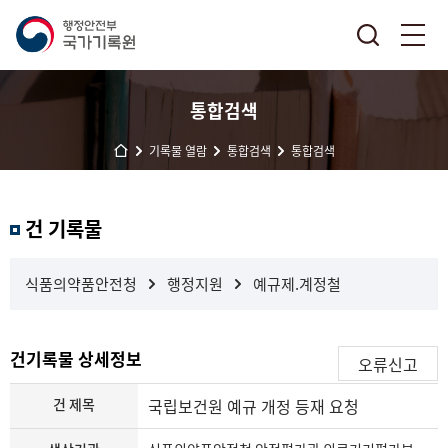
통합검색
기록물 열람
통합검색
통합검색
결
건 기록물
과
내
검
식품의약품안전청
행정지원
예규제.계정철
색
건기록물 상세정보
오류신고
건 제목
국립보건원 예규 개정 등재 요청