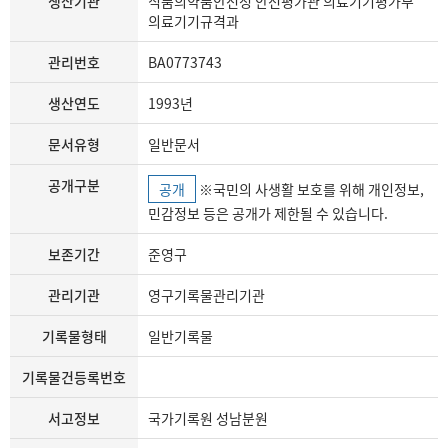
생산기관
식품의약품안전청 안전평가관 의료기기평가부
의료기기규격과
관리번호
BA0773743
생산연도
1993년
문서유형
일반문서
공개구분
공개
※국민의 사생활 보호를 위해 개인정보,
민감정보 등은 공개가 제한될 수 있습니다.
보존기간
준영구
관리기관
영구기록물관리기관
기록물형태
일반기록물
기록물건등록번호
서고정보
국가기록원 성남분원